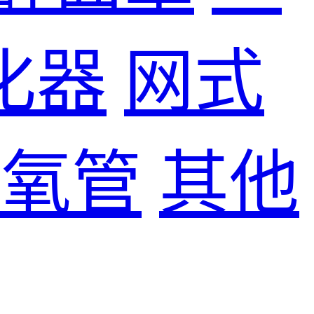
化器
网式
鼻氧管
其他