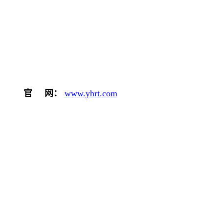
官 网
：
www.yhrt.com