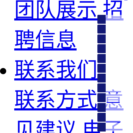
团队展示
招
聘信息
江西、福建、青
甘肃、宁夏、新
广东、陕西
内蒙古、上海、
联系我们
黑龙江、吉林、
湖南、浙江
山东、江苏、安
电商
联系方式
意
四川、湖北、广
海南
北京、天津、云
贵州、重庆
河南、河北
对外贸易
见建议
电子
投诉 建议