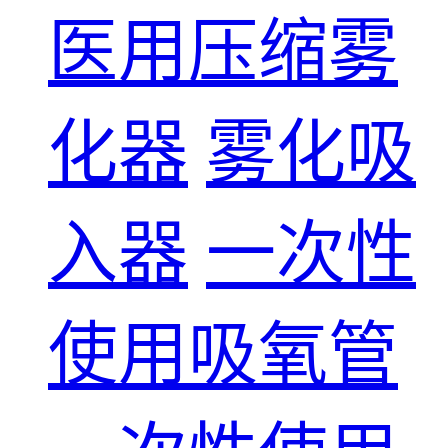
医用压缩雾
化器
雾化吸
入器
一次性
使用吸氧管