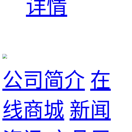
详情
公司简介
在
线商城
新闻