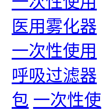
一次性使用
医用雾化器
一次性使用
呼吸过滤器
包
一次性使