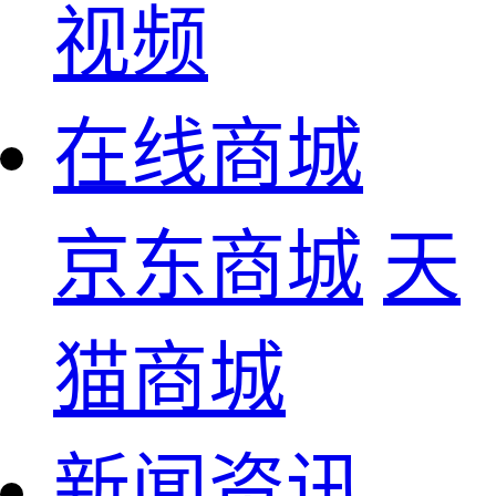
视频
在线商城
京东商城
天
猫商城
新闻资讯