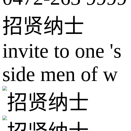
招贤纳士
invite to one 's
side men of w