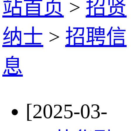
站首页
>
招贤
纳士
>
招聘信
息
[2025-03-